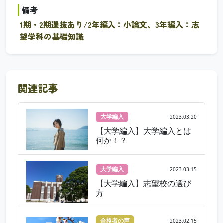
備考
1期・2期選抜あり/2年編入：小論文、3年編入：志
望学科の基礎知識
関連記事
大学編入
2023.03.20
【大学編入】大学編入とは
何か！？
大学編入
2023.03.15
【大学編入】志望校の選び
方
合格者の声
2023.02.15