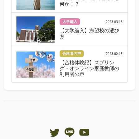
何か！？
大学編入
2023.03.15
【大学編入】志望校の選び
方
合格者の声
2023.02.15
【合格体験記】スプリン
グ・オンライン家庭教師の
利用者の声