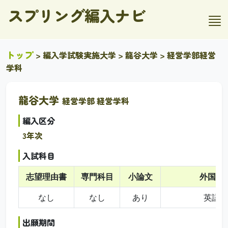
スプリング編入ナビ
トップ
>
編入学試験実施大学
>
龍谷大学
> 経営学部経営
学科
龍谷大学
経営学部 経営学科
編入区分
3年次
入試科目
志望理由書
専門科目
小論文
外国語
なし
なし
あり
英語
出願期間