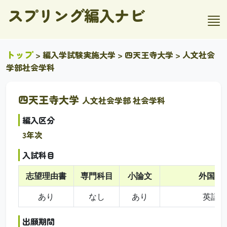
スプリング編入ナビ
トップ
>
編入学試験実施大学
>
四天王寺大学
> 人文社会
学部社会学科
四天王寺大学
人文社会学部 社会学科
編入区分
3年次
入試科目
志望理由書
専門科目
小論文
外国語
あり
なし
あり
英語
出願期間