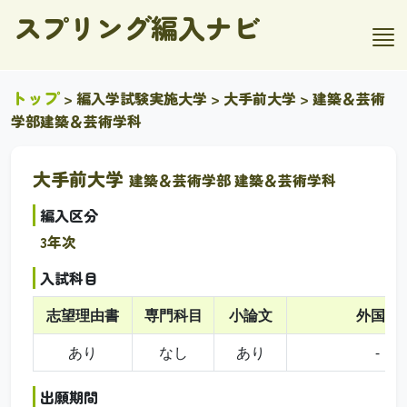
スプリング編入ナビ
トップ
>
編入学試験実施大学
>
大手前大学
> 建築＆芸術
学部建築＆芸術学科
大手前大学
建築＆芸術学部 建築＆芸術学科
編入区分
3年次
入試科目
志望理由書
専門科目
小論文
外国語
あり
なし
あり
-
出願期間