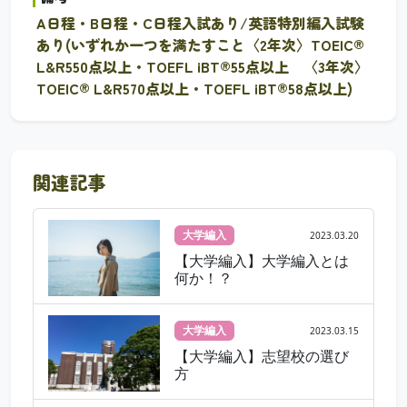
A日程・B日程・C日程入試あり/英語特別編入試験
あり(いずれか一つを満たすこと〈2年次〉TOEIC®
L&R550点以上・TOEFL iBT®55点以上 〈3年次〉
TOEIC® L&R570点以上・TOEFL iBT®58点以上)
関連記事
大学編入
2023.03.20
【大学編入】大学編入とは
何か！？
大学編入
2023.03.15
【大学編入】志望校の選び
方