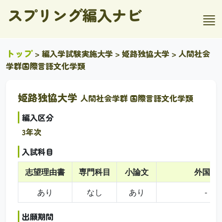
スプリング編入ナビ
トップ
>
編入学試験実施大学
>
姫路独協大学
> 人間社会
学群国際言語文化学類
姫路独協大学
人間社会学群 国際言語文化学類
編入区分
3年次
入試科目
志望理由書
専門科目
小論文
外国語
あり
なし
あり
-
出願期間