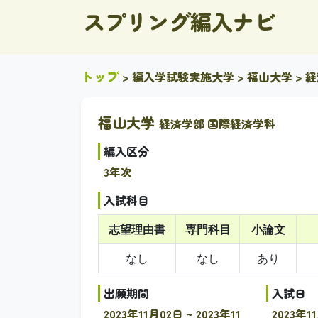
スプリング編入ナビ
トップ
>
編入学試験実施大学
>
福山大学
> 
福山大学
経済学部 国際経済学科
編入区分
3年次
入試科目
志望理由書
専門科目
小論文
なし
なし
あり
出願期間
入試日
2023年11月02日 ~ 2023年11
2023年1