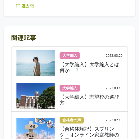
過去問
関連記事
大学編入
2023.03.20
【大学編入】大学編入とは
何か！？
大学編入
2023.03.15
【大学編入】志望校の選び
方
合格者の声
2023.02.15
【合格体験記】スプリン
グ・オンライン家庭教師の