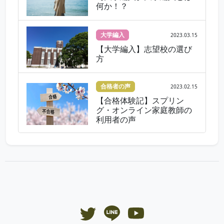
何か！？
大学編入
2023.03.15
【大学編入】志望校の選び
方
合格者の声
2023.02.15
【合格体験記】スプリン
グ・オンライン家庭教師の
利用者の声