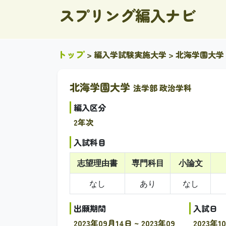
スプリング編入ナビ
トップ
>
編入学試験実施大学
>
北海学園大学
北海学園大学
法学部 政治学科
編入区分
2年次
入試科目
志望理由書
専門科目
小論文
なし
あり
なし
出願期間
入試日
2023年09月14日 ~ 2023年09
2023年1