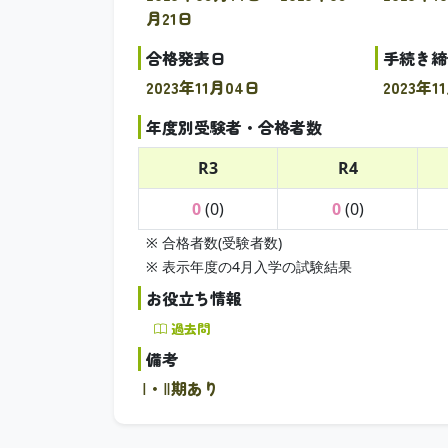
月21日
合格発表日
手続き締
2023年11月04日
2023年1
年度別受験者・合格者数
R3
R4
0
(0)
0
(0)
※ 合格者数(受験者数)
※ 表示年度の4月入学の試験結果
お役立ち情報
過去問
備考
Ⅰ・Ⅱ期あり